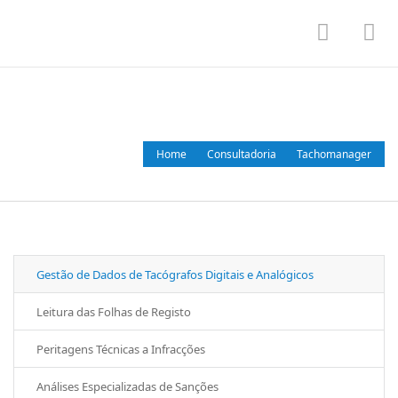
Toggle
To
navigat
nav
Tachomanager
Home
Consultadoria
Tachomanager
Gestão de Dados de Tacógrafos Digitais e Analógicos
Leitura das Folhas de Registo
Peritagens Técnicas a Infracções
Análises Especializadas de Sanções