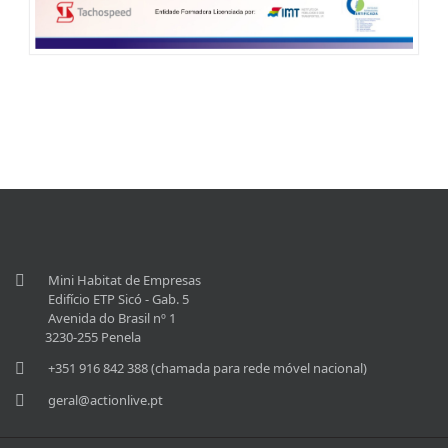
Mini Habitat de Empresas
Edifício ETP Sicó - Gab. 5
Avenida do Brasil nº 1
3230-255 Penela
+351 916 842 388 (chamada para rede móvel nacional)
geral@actionlive.pt